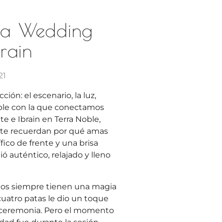
da Wedding
brain
21
ión: el escenario, la luz,
íble con la que conectamos
te e Ibrain en Terra Noble,
 te recuerdan por qué amas
ico de frente y una brisa
ó auténtico, relajado y lleno
itos siempre tienen una magia
cuatro patas le dio un toque
la ceremonia. Pero el momento